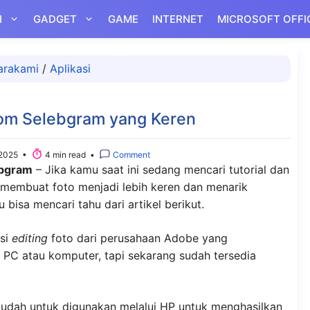
I
GADGET
GAME
INTERNET
MICROSOFT OFFI
arakami
/
Aplikasi
om Selebgram yang Keren
2025 •
4 min read •
Comment
ebgram
– Jika kamu saat ini sedang mencari tutorial dan
membuat foto menjadi lebih keren dan menarik
isa mencari tahu dari artikel berikut.
asi
editing
foto dari perusahaan Adobe yang
PC atau komputer, tapi sekarang sudah tersedia
 mudah untuk digunakan melalui HP untuk menghasilkan