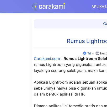
Langsung
APLIKAS
ke
isi
C
Rumus Lightro
Tri
•
Nov 
Carakami.com
|
Rumus Lightroom Sel
rumus Lightroom yang digunakan untuk 
layaknya seorang selebgram, maka kamu b
Aplikasi Lightroom adalah sebuah aplik
sebelumnya hanya bisa digunakan untuk 
dalam bentuk aplikasi di HP.
Dimana aplikasi ini tersedia gratis dan