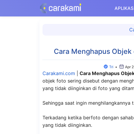
Langsung
APLIKAS
ke
isi
C
Cara Menghapus Objek d
Tri
•
Apr 
Carakami.com
|
Cara Menghapus Objek d
objek foto sering disebut dengan meng
yang tidak diinginkan di foto yang ditam
Sehingga saat ingin menghilangkannya 
Terkadang ketika berfoto dengan sahaba
yang tidak diinginkan.