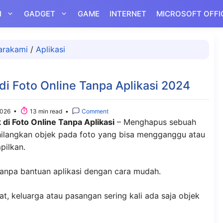
I
GADGET
GAME
INTERNET
MICROSOFT OFFI
arakami
/
Aplikasi
i Foto Online Tanpa Aplikasi 2024
2026 •
13 min read •
Comment
i Foto Online Tanpa Aplikasi
– Menghapus sebuah
hilangkan objek pada foto yang bisa mengganggu atau
pilkan.
tanpa bantuan aplikasi dengan cara mudah.
t, keluarga atau pasangan sering kali ada saja objek