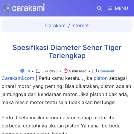
Langsung
MENU
ke
isi
Carakami
/
Internet
Spesifikasi Diameter Seher Tiger
Terlengkap
Tri
•
Jun 2026 •
9 min read •
Comment
Carakami.com
|
Perlu kamu ketahui, jika
piston
sebagai
piranti motor yang penting. Bisa dikatakan, piston adalah
jantungnya dari kendaraan motor. Jika piston tidak ada,
maka mesin motor tentu saja tidak akan berfungsi.
Perlu diketahui jika ukuran piston setiap motor itu
berbeda, contohnya ukuran piston Yamaha berbeda
dengan ukuran piston Honda.