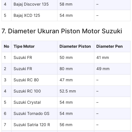
4
Bajaj Discover 135
58 mm
–
5
Bajaj XCD 125
54 mm
–
7. Diameter Ukuran Piston Motor Suzuki
No
Tipe Motor
Diameter Piston
Diameter Pen
1
Suzuki FR
50 mm
41 mm
2
Suzuki FR
80 mm
49 mm
3
Suzuki RC 80
47 mm
–
4
Suzuki RC 100
52.5 mm
–
5
Suzuki Crystal
54 mm
–
6
Suzuki Tornado GS
54 mm
–
7
Suzuki Satria 120 R
56 mm
–