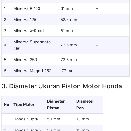
1
Minerva R 150
61 mm
–
2
Minerva 125
52.4 mm
–
3
Minerva X-Road
61 mm
–
Minerva Supermoto
4
72.5 mm
–
250
5
Minerva 250
72.5 mm
–
6
Minerva Megelli 250
77 mm
–
3. Diameter Ukuran Piston Motor Honda
Diameter
Diameter
No
Tipe Motor
Piston
Pen
1
Honda Supra
50 mm
13 mm
2
Honda Supra X
50 mm
13 mm