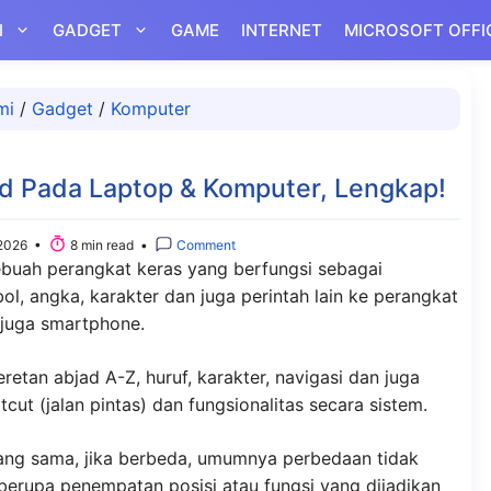
I
GADGET
GAME
INTERNET
MICROSOFT OFFI
mi
/
Gadget
/
Komputer
d Pada Laptop & Komputer, Lengkap!
2026 •
8 min read •
Comment
buah perangkat keras yang berfungsi sebagai
l, angka, karakter dan juga perintah lain ke perangkat
 juga smartphone.
etan abjad A-Z, huruf, karakter, navigasi dan juga
cut (jalan pintas) dan fungsionalitas secara sistem.
ang sama, jika berbeda, umumnya perbedaan tidak
 berupa penempatan posisi atau fungsi yang dijadikan