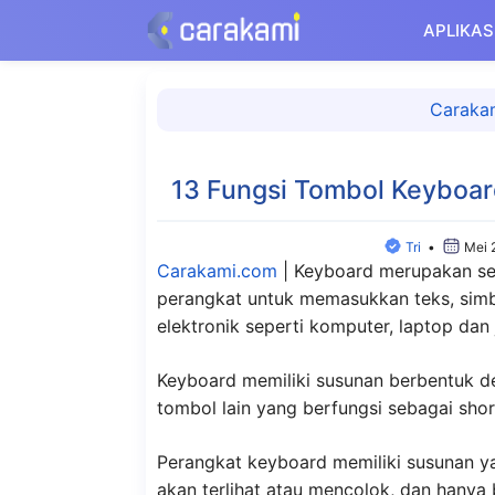
Langsung
APLIKAS
ke
isi
Caraka
13 Fungsi Tombol Keyboar
Tri
•
Mei 
Carakami.com
|
Keyboard merupakan se
perangkat untuk memasukkan teks, simbo
elektronik seperti komputer, laptop dan
Keyboard memiliki susunan berbentuk der
tombol lain yang berfungsi sebagai short
Perangkat keyboard memiliki susunan y
akan terlihat atau mencolok, dan hanya