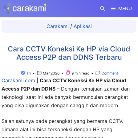
Langsung
MENU
ke
isi
Carakami
/
Aplikasi
Cara CCTV Koneksi Ke HP via Cloud
Access P2P dan DDNS Terbaru
Tri
•
Mar 2026 •
9 min read •
Comment
Carakami.com
|
Cara CCTV Koneksi Ke HP via Cloud
Access P2P dan DDNS
– Dengan kemajuan zaman dan
teknologi, saat ini ada banyak bermunculan perangkat
yang bisa digunakan dengan canggih dan modern
Salah satunya pada perangkat yang bernama CCTV.
dimana alat ini bisa terkoneksi dengan HP yang
memudahkan penggunaan dan pemantauan.