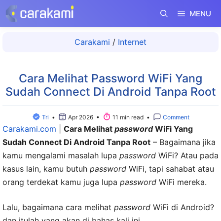
Langsung
MENU
ke
isi
Carakami
/
Internet
Cara Melihat Password WiFi Yang
Sudah Connect Di Android Tanpa Root
Tri
•
Apr 2026 •
11 min read •
Comment
Carakami.com
|
Cara Melihat
password
WiFi Yang
Sudah Connect Di Android Tanpa Root
– Bagaimana jika
kamu mengalami masalah lupa
password
WiFi? Atau pada
kasus lain, kamu butuh
password
WiFi, tapi sahabat atau
orang terdekat kamu juga lupa
password
WiFi mereka.
Lalu, bagaimana cara melihat
password
WiFi di Android?
dan itulah yang akan di bahas kali ini.