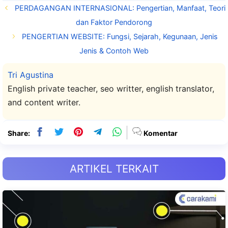
PERDAGANGAN INTERNASIONAL: Pengertian, Manfaat, Teori
dan Faktor Pendorong
PENGERTIAN WEBSITE: Fungsi, Sejarah, Kegunaan, Jenis
Jenis & Contoh Web
Tri Agustina
English private teacher, seo writter, english translator,
and content writer.
Share:
Komentar
ARTIKEL TERKAIT