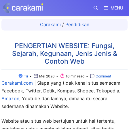
Langsung
MENU
ke
isi
Carakami
/
Pendidikan
PENGERTIAN WEBSITE: Fungsi,
Sejarah, Kegunaan, Jenis Jenis &
Contoh Web
Tri
•
Mei 2026 •
10 min read •
Comment
Carakami.com
|
Siapa yang tidak kenal situs semacam
Facebook, Twitter, Detik, Kompas, Shopee, Tokopedia,
Amazon,
Youtube dan lainnya, dimana itu secara
sederhana dinamakan Website.
Website atau situs web bertujuan untuk hal tertentu,
contohnya untuk membuat blog pribadi, situs berita,