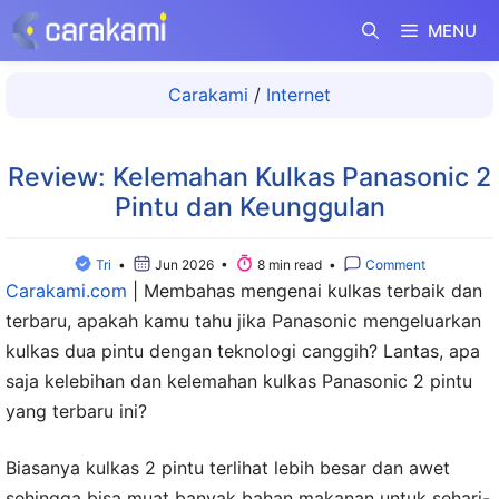
Langsung
MENU
ke
isi
Carakami
/
Internet
Review: Kelemahan Kulkas Panasonic 2
Pintu dan Keunggulan
Tri
•
Jun 2026 •
8 min read •
Comment
Carakami.com
|
Membahas mengenai kulkas terbaik dan
terbaru, apakah kamu tahu jika Panasonic mengeluarkan
kulkas dua pintu dengan teknologi canggih? Lantas, apa
saja kelebihan dan kelemahan kulkas Panasonic 2 pintu
yang terbaru ini?
Biasanya kulkas 2 pintu terlihat lebih besar dan awet
sehingga bisa muat banyak bahan makanan untuk sehari-