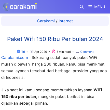
Langsung
MENU
ke
isi
Carakami
/
Internet
Paket Wifi 150 Ribu Per bulan 2024
Tri
•
Apr 2026 •
5 min read •
Comment
Carakami.com
|
Sekarang sudah banyak paket WiFi
murah dibawah harga 200 ribuan, kamu bisa menikmati
semua layanan tersebut dari berbagai provider yang ada
di Indonesia.
Jika saat ini kamu sedang membutuhkan layanan
WiFi
150 ribu per bulan
, mungkin paket berikut ini bisa
dijadikan sebagai pilihan.