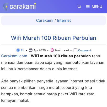
Langsung
MENU
ke
isi
Carakami
/
Internet
Wifi Murah 100 Ribuan Perbulan
Tri
•
Apr 2026 •
9 min read •
Comment
Carakami.com
|
WiFi murah 100 ribuan perbulan
tentu
menjadi dambaan siapa saja yang membutuhkan layanan
ini untuk berselancar dalam dunia internet.
Ada banyak pilihan penyedia layanan internet tetapi tidak
semua memberikan harga murah seperti yang kita
harapkan, hampir semua harga paket WiFi rata-rata
lumayan mahal.