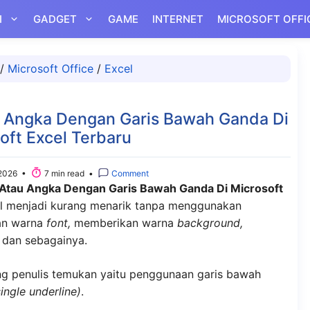
I
GADGET
GAME
INTERNET
MICROSOFT OFFI
/
Microsoft Office
/
Excel
 Angka Dengan Garis Bawah Ganda Di
oft Excel Terbaru
2026 •
7 min read •
Comment
Atau Angka Dengan Garis Bawah Ganda Di Microsoft
el menjadi kurang menarik tanpa menggunakan
dan warna
font,
memberikan warna
background,
 dan sebagainya.
ng penulis temukan yaitu penggunaan garis bawah
single underline)
.