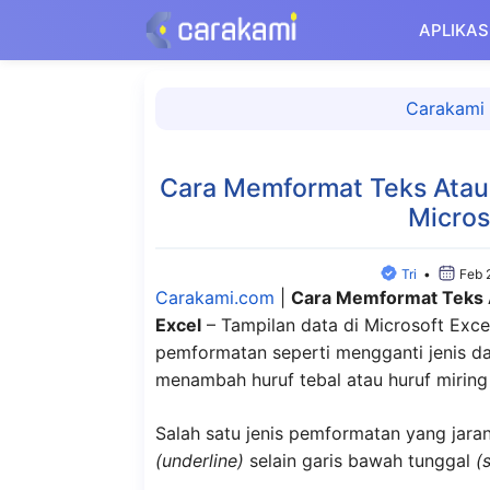
Langsung
APLIKAS
ke
isi
Carakami
Cara Memformat Teks Atau
Micros
Tri
•
Feb 
Carakami.com
|
Cara Memformat Teks 
Excel
– Tampilan data di Microsoft Exc
pemformatan seperti mengganti jenis 
menambah huruf tebal atau huruf miring
Salah satu jenis pemformatan yang jara
(underline)
selain garis bawah tunggal
(