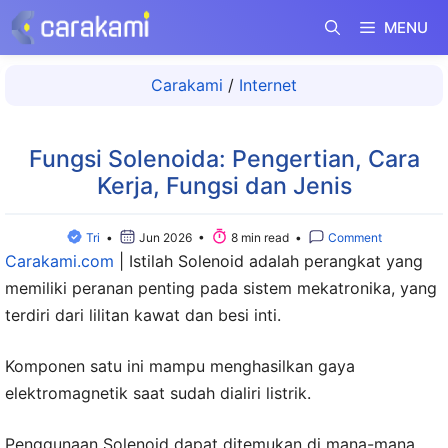
Langsung
MENU
ke
isi
Carakami
/
Internet
Fungsi Solenoida: Pengertian, Cara
Kerja, Fungsi dan Jenis
Tri
•
Jun 2026 •
8 min read •
Comment
Carakami.com
|
Istilah Solenoid adalah perangkat yang
memiliki peranan penting pada sistem mekatronika, yang
terdiri dari lilitan kawat dan besi inti.
Komponen satu ini mampu menghasilkan gaya
elektromagnetik saat sudah dialiri listrik.
Penggunaan Solenoid dapat ditemukan di mana-mana,