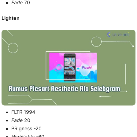
Fade
70
Lighten
FLTR 1994
Fade
20
BRigness -20
Highlights
-60