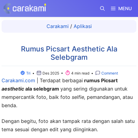
Langsung
MENU
ke
isi
Carakami
/
Aplikasi
Rumus Picsart Aesthetic Ala
Selebgram
Tri
•
Des 2025 •
4 min read •
Comment
Carakami.com
|
Terdapat berbagai
rumus Picsart
aesthetic
ala selebgram
yang sering digunakan untuk
mempercantik foto, baik foto
selfie,
pemandangan, atau
benda.
Dengan begitu, foto akan tampak rata dengan salah satu
tema sesuai dengan edit yang diinginkan.