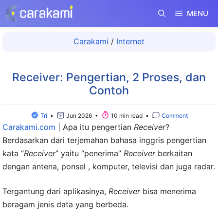
Langsung
MENU
ke
isi
Carakami
/
Internet
Receiver: Pengertian, 2 Proses, dan
Contoh
Tri
•
Jun 2026 •
10 min read •
Comment
Carakami.com
|
Apa itu pengertian
Receiver
?
Berdasarkan dari terjemahan bahasa inggris pengertian
kata “
Receiver
” yaitu “penerima”
Receiver
berkaitan
dengan antena, ponsel , komputer, televisi dan juga radar.
Tergantung dari aplikasinya,
Receiver
bisa menerima
beragam jenis data yang berbeda.