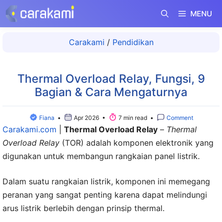
Langsung
MENU
ke
isi
Carakami
/
Pendidikan
Thermal Overload Relay, Fungsi, 9
Bagian & Cara Mengaturnya
Fiana
•
Apr 2026 •
7 min read •
Comment
Carakami.com
|
Thermal Overload Relay
–
Thermal
Overload Relay
(TOR) adalah komponen elektronik yang
digunakan untuk membangun rangkaian panel listrik.
Dalam suatu rangkaian listrik, komponen ini memegang
peranan yang sangat penting karena dapat melindungi
arus listrik berlebih dengan prinsip thermal.