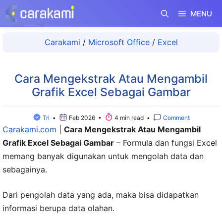
Langsung
MENU
ke
isi
Carakami
/
Microsoft Office
/
Excel
Cara Mengekstrak Atau Mengambil
Grafik Excel Sebagai Gambar
Tri
•
Feb 2026 •
4 min read •
Comment
Carakami.com
|
Cara Mengekstrak Atau Mengambil
Grafik Excel Sebagai Gambar
– Formula dan fungsi Excel
memang banyak digunakan untuk mengolah data dan
sebagainya.
Dari pengolah data yang ada, maka bisa didapatkan
informasi berupa data olahan.