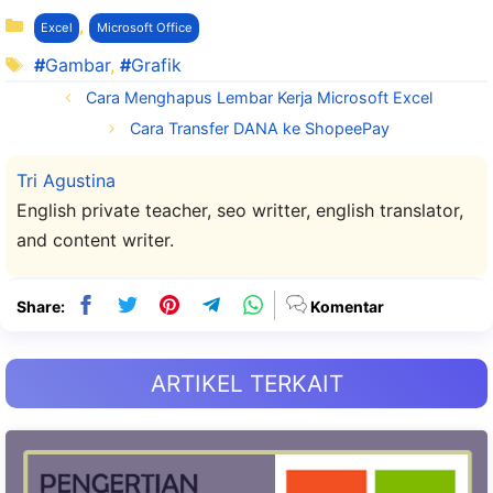
Kategori
,
Excel
Microsoft Office
Tag
Gambar
,
Grafik
Cara Menghapus Lembar Kerja Microsoft Excel
Cara Transfer DANA ke ShopeePay
Tri Agustina
English private teacher, seo writter, english translator,
and content writer.
Share:
Komentar
ARTIKEL TERKAIT