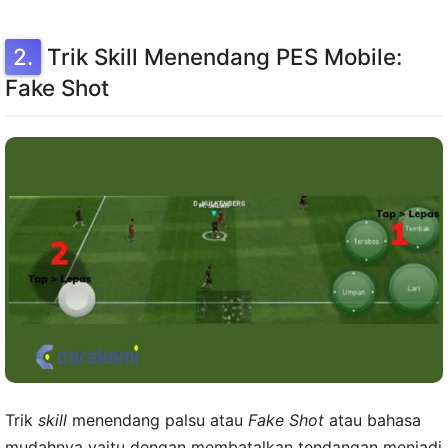
Trik Skill Menendang PES Mobile:
Fake Shot
Trik
skill
menendang palsu atau
Fake Shot
atau bahasa
mudahnya yaitu dengan membatalkan tendangan menjadi