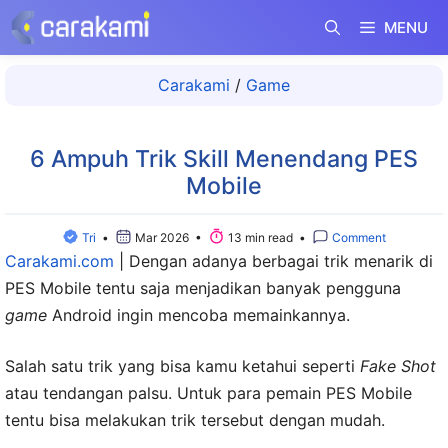
Langsung
MENU
ke
isi
Carakami
/
Game
6 Ampuh Trik Skill Menendang PES
Mobile
Tri
•
Mar 2026 •
13 min read •
Comment
Carakami.com
|
Dengan adanya berbagai trik menarik di
PES Mobile tentu saja menjadikan banyak pengguna
game
Android ingin mencoba memainkannya.
Salah satu trik yang bisa kamu ketahui seperti
Fake Shot
atau tendangan palsu. Untuk para pemain PES Mobile
tentu bisa melakukan trik tersebut dengan mudah.