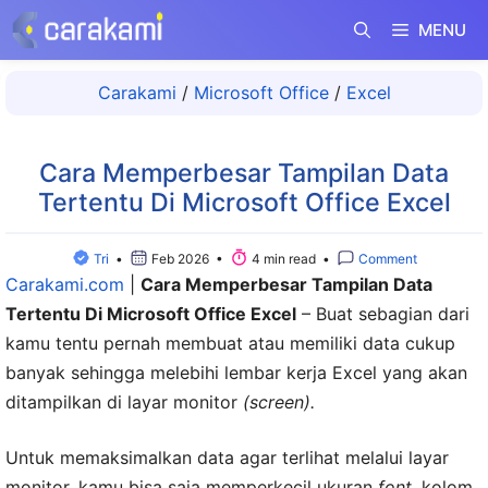
Langsung
MENU
ke
isi
Carakami
/
Microsoft Office
/
Excel
Cara Memperbesar Tampilan Data
Tertentu Di Microsoft Office Excel
Tri
•
Feb 2026 •
4 min read •
Comment
Carakami.com
|
Cara Memperbesar Tampilan Data
Tertentu Di Microsoft Office Excel
– Buat sebagian dari
kamu tentu pernah membuat atau memiliki data cukup
banyak sehingga melebihi lembar kerja Excel yang akan
ditampilkan di layar monitor
(screen).
Untuk memaksimalkan data agar terlihat melalui layar
monitor, kamu bisa saja memperkecil ukuran
font,
kolom