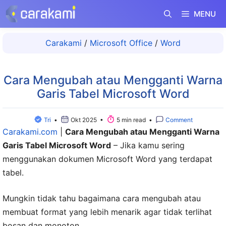
Langsung
MENU
ke
isi
Carakami
/
Microsoft Office
/
Word
Cara Mengubah atau Mengganti Warna
Garis Tabel Microsoft Word
Tri
•
Okt 2025 •
5 min read •
Comment
Carakami.com
|
Cara Mengubah atau Mengganti Warna
Garis Tabel Microsoft Word
– Jika kamu sering
menggunakan dokumen Microsoft Word yang terdapat
tabel.
Mungkin tidak tahu bagaimana cara mengubah atau
membuat format yang lebih menarik agar tidak terlihat
bosan dan monoton.