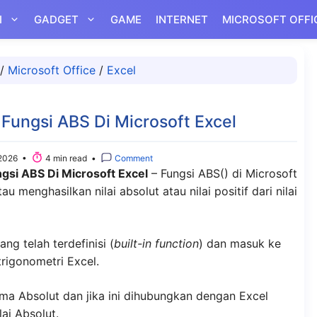
I
GADGET
GAME
INTERNET
MICROSOFT OFFI
/
Microsoft Office
/
Excel
ungsi ABS Di Microsoft Excel
2026 •
4 min read •
Comment
si ABS Di Microsoft Excel
– Fungsi ABS() di Microsoft
 menghasilkan nilai absolut atau nilai positif dari nilai
ng telah terdefinisi (
built-in function
) dan masuk ke
rigonometri Excel.
ma Absolut dan jika ini dihubungkan dengan Excel
ai Absolut.