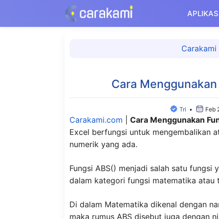
Langsung
APLIKAS
ke
isi
Carakami
Cara Menggunakan F
Tri
•
Feb 
Carakami.com
|
Cara Menggunakan Fung
Excel berfungsi untuk mengembalikan atau
numerik yang ada.
Fungsi ABS() menjadi salah satu fungsi ya
dalam kategori fungsi matematika atau t
Di dalam Matematika dikenal dengan na
maka rumus ABS disebut juga dengan nil