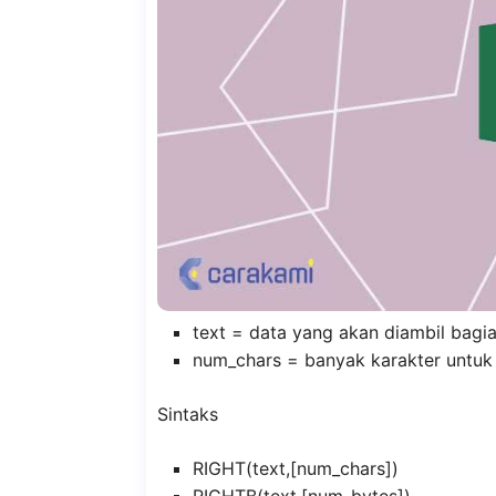
text = data yang akan diambil bagi
num_chars = banyak karakter untuk 
Sintaks
RIGHT(text,[num_chars])