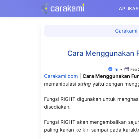
Langsung
APLIKAS
ke
isi
Carakami
Cara Menggunakan Fu
Tri
•
Feb 
Carakami.com
|
Cara Menggunakan Fung
memanipulasi
string
yaitu dengan mengg
Fungsi RIGHT digunakan untuk menghasilk
disediakan.
Fungsi RIGHT akan mengembalikan sejuml
paling kanan ke kiri sampai pada karak