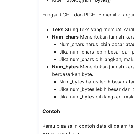
RIGHTB(text,[num_bytes])
Fungsi RIGHT dan RIGHTB memiliki argu
Teks
String teks yang memuat karak
Num_chars
Menentukan jumlah kara
Num_chars harus lebih besar ata
Jika num_chars lebih besar dari
Jika num_chars dihilangkan, mak
Num_bytes
Menentukan jumlah kara
berdasarkan byte.
Num_bytes harus lebih besar ata
Jika num_bytes lebih besar dari
Jika num_bytes dihilangkan, mak
Contoh
Kamu bisa salin contoh data di dalam ta
Excel yang baru.