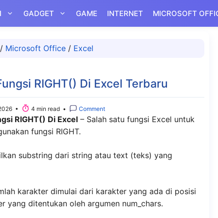
I
GADGET
GAME
INTERNET
MICROSOFT OFFI
/
Microsoft Office
/
Excel
ngsi RIGHT() Di Excel Terbaru
2026 •
4 min read •
Comment
si RIGHT() Di Excel
– Salah satu fungsi Excel untuk
unakan fungsi RIGHT.
an substring dari string atau text (teks) yang
ah karakter dimulai dari karakter yang ada di posisi
ter yang ditentukan oleh argumen num_chars.