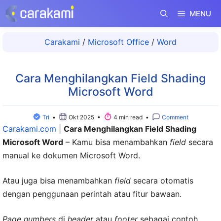
Langsung
MENU
ke
isi
Carakami
/
Microsoft Office
/
Word
Cara Menghilangkan Field Shading
Microsoft Word
Tri
•
Okt 2025 •
4 min read •
Comment
Carakami.com
|
Cara Menghilangkan Field Shading
Microsoft Word
– Kamu bisa menambahkan
field
secara
manual ke dokumen Microsoft Word.
Atau juga bisa menambahkan
field
secara otomatis
dengan penggunaan perintah atau fitur bawaan.
Page numbers
di
header
atau
footer
sebagai contoh