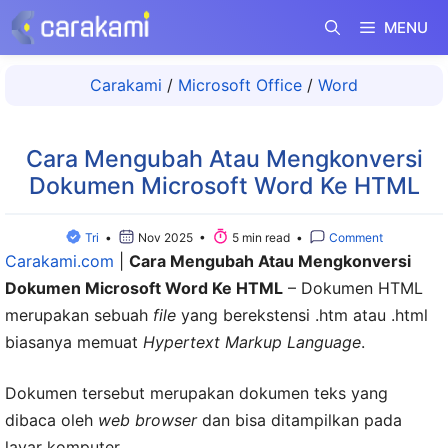
Langsung
MENU
ke
isi
Carakami
/
Microsoft Office
/
Word
Cara Mengubah Atau Mengkonversi
Dokumen Microsoft Word Ke HTML
Tri
•
Nov 2025 •
5 min read •
Comment
Carakami.com
|
Cara Mengubah Atau Mengkonversi
Dokumen Microsoft Word Ke HTML
– Dokumen HTML
merupakan sebuah
file
yang berekstensi .htm atau .html
biasanya memuat
Hypertext Markup Language
.
Dokumen tersebut merupakan dokumen teks yang
dibaca oleh
web browser
dan bisa ditampilkan pada
layar komputer.