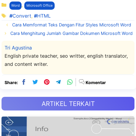
Kategori
,
Word
Microsoft Office
Tag
Convert
,
HTML
Cara Memformat Teks Dengan Fitur Styles Microsoft Word
Cara Menghitung Jumlah Gambar Dokumen Microsoft Word
Tri Agustina
English private teacher, seo writter, english translator,
and content writer.
Share:
Komentar
ARTIKEL TERKAIT