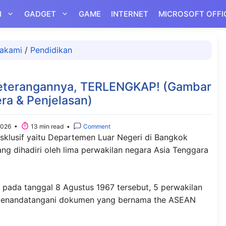
I
GADGET
GAME
INTERNET
MICROSOFT OFFI
akami
/
Pendidikan
Keterangannya, TERLENGKAP! (Gambar
ra & Penjelasan)
2026 •
13 min read •
Comment
ksklusif yaitu Departemen Luar Negeri di Bangkok
ng dihadiri oleh lima perwakilan negara Asia Tenggara
pada tanggal 8 Agustus 1967 tersebut, 5 perwakilan
 menandatangani dokumen yang bernama the ASEAN