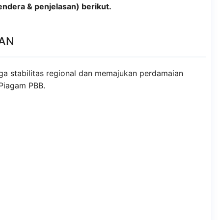
ndera & penjelasan) berikut.
EAN
ga stabilitas regional dan memajukan perdamaian
i Piagam PBB.