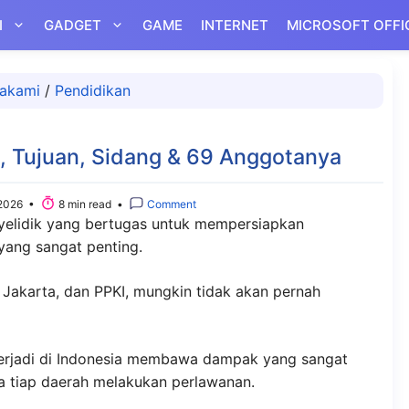
I
GADGET
GAME
INTERNET
MICROSOFT OFFI
akami
/
Pendidikan
, Tujuan, Sidang & 69 Anggotanya
2026 •
8 min read •
Comment
yelidik yang bertugas untuk mempersiapkan
yang sangat penting.
 Jakarta, dan PPKI, mungkin tidak akan pernah
terjadi di Indonesia membawa dampak yang sangat
a tiap daerah melakukan perlawanan.