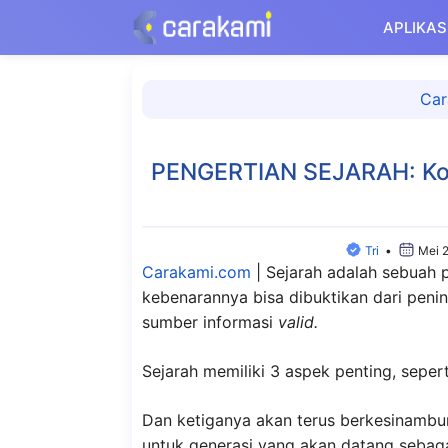
Langsung
APLIKAS
ke
isi
Car
PENGERTIAN SEJARAH: Kons
Tri
•
Mei 
Carakami.com
|
Sejarah adalah sebuah p
kebenarannya bisa dibuktikan dari peni
sumber informasi
valid.
Sejarah memiliki 3 aspek penting, sepe
Dan ketiganya akan terus berkesinamb
untuk generasi yang akan datang sebag