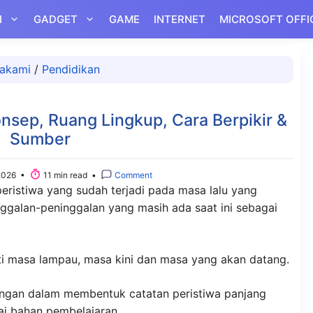
I
GADGET
GAME
INTERNET
MICROSOFT OFFI
akami
/
Pendidikan
ep, Ruang Lingkup, Cara Berpikir &
Sumber
2026 •
11 min read •
Comment
eristiwa yang sudah terjadi pada masa lalu yang
nggalan-peninggalan yang masih ada saat ini sebagai
rti masa lampau, masa kini dan masa yang akan datang.
ungan dalam membentuk catatan peristiwa panjang
ai bahan pembelajaran.