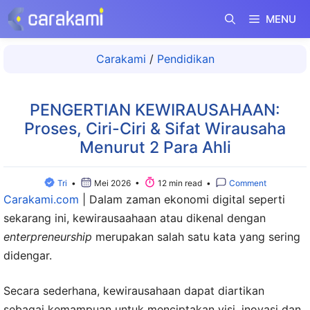
Langsung
MENU
ke
isi
Carakami
/
Pendidikan
PENGERTIAN KEWIRAUSAHAAN:
Proses, Ciri-Ciri & Sifat Wirausaha
Menurut 2 Para Ahli
Tri
•
Mei 2026 •
12 min read •
Comment
Carakami.com
|
Dalam zaman ekonomi digital seperti
sekarang ini, kewirausaahaan atau dikenal dengan
enterpreneurship
merupakan salah satu kata yang sering
didengar.
Secara sederhana, kewirausahaan dapat diartikan
sebagai kemampuan untuk menciptakan visi, inovasi dan