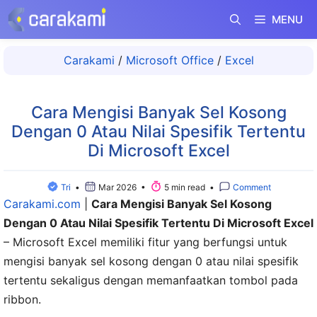
Langsung
MENU
ke
isi
Carakami
/
Microsoft Office
/
Excel
Cara Mengisi Banyak Sel Kosong
Dengan 0 Atau Nilai Spesifik Tertentu
Di Microsoft Excel
Tri
•
Mar 2026 •
5 min read •
Comment
Carakami.com
|
Cara Mengisi Banyak Sel Kosong
Dengan 0 Atau Nilai Spesifik Tertentu Di Microsoft Excel
– Microsoft Excel memiliki fitur yang berfungsi untuk
mengisi banyak sel kosong dengan 0 atau nilai spesifik
tertentu sekaligus dengan memanfaatkan tombol pada
ribbon.