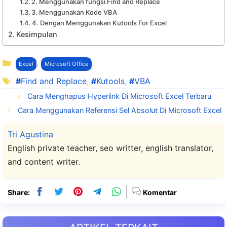
2. Menggunakan fungsi Find and Replace
3. Menggunakan Kode VBA
4. Dengan Menggunakan Kutools For Excel
Kesimpulan
Kategori
,
Excel
Microsoft Office
Tag
Find and Replace
,
Kutools
,
VBA
Cara Menghapus Hyperlink Di Microsoft Excel Terbaru
Cara Menggunakan Referensi Sel Absolut Di Microsoft Excel
Tri Agustina
English private teacher, seo writter, english translator,
and content writer.
Share:
Komentar