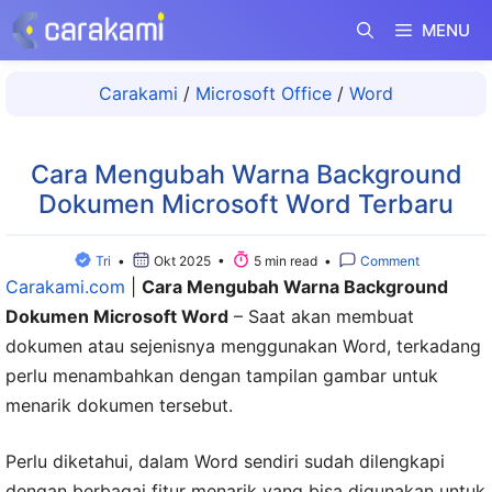
Langsung
MENU
ke
isi
Carakami
/
Microsoft Office
/
Word
Cara Mengubah Warna Background
Dokumen Microsoft Word Terbaru
Tri
•
Okt 2025 •
5 min read •
Comment
Carakami.com
|
Cara Mengubah Warna Background
Dokumen Microsoft Word
– Saat akan membuat
dokumen atau sejenisnya menggunakan Word, terkadang
perlu menambahkan dengan tampilan gambar untuk
menarik dokumen tersebut.
Perlu diketahui, dalam Word sendiri sudah dilengkapi
dengan berbagai fitur menarik yang bisa digunakan untuk