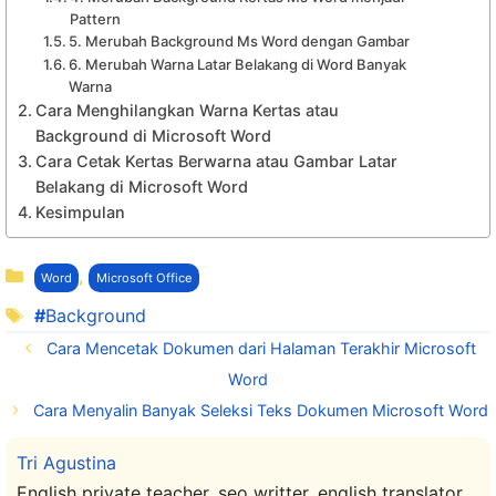
Pattern
5. Merubah Background Ms Word dengan Gambar
6. Merubah Warna Latar Belakang di Word Banyak
Warna
Cara Menghilangkan Warna Kertas atau
Background di Microsoft Word
Cara Cetak Kertas Berwarna atau Gambar Latar
Belakang di Microsoft Word
Kesimpulan
Kategori
,
Word
Microsoft Office
Tag
Background
Cara Mencetak Dokumen dari Halaman Terakhir Microsoft
Word
Cara Menyalin Banyak Seleksi Teks Dokumen Microsoft Word
Tri Agustina
English private teacher, seo writter, english translator,