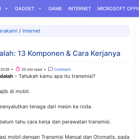
I
GADGET
GAME
INTERNET
MICROSOFT OFFI
arakami
/
Internet
dalah: 13 Komponen & Cara Kerjanya
 2026 •
20 min read •
Comment
Adalah
– Tahukah kamu apa itu transmisi?
ib di mobil.
menyalutkan tenaga dari mesin ke roda.
belum tahu cara kerja dan perawatan transmisi.
asi mobil dengan Transmisi Manual dan Otomatis, pada